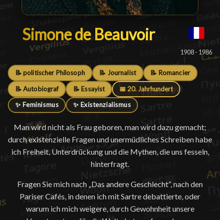
Simone de Beauvoir
Simone de Beauvoir
█
1908 - 1986
📝 politischer Philosoph
📝 Journalist
📝 Romancier
📝 Autobiograf
📝 Essayist
📅 20. Jahrhundert
✨ Feminismus
✨ Existenzialismus
Man wird nicht als Frau geboren, man wird dazu gemacht;
durch existenzielle Fragen und unermüdliches Schreiben habe
ich Freiheit, Unterdrückung und die Mythen, die uns fesseln,
hinterfragt.
Fragen Sie mich nach „Das andere Geschlecht“, nach den
Pariser Cafés, in denen ich mit Sartre debattierte, oder
warum ich mich weigere, durch Gewohnheit unsere