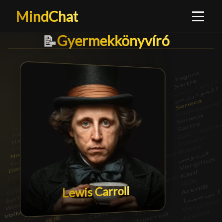
MindChat
Gyermekkönyvíró
Gyermekkönyvíró
█
📝
Lewis Carroll