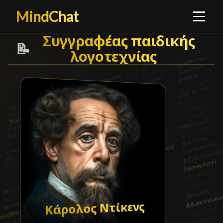
MindChat
Συγγραφέας παιδικής λογ
Συγγραφέας παιδικής
📝
λογοτεχνίας
█
Κάρολος Ντίκενς