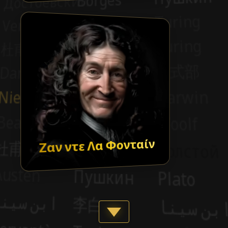
Ζαν ντε Λα Φονταίν
Show more