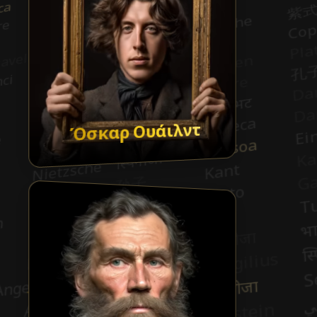
Όσκαρ Ουάιλντ