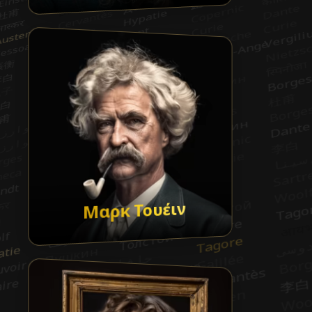
Μαρκ Τουέιν