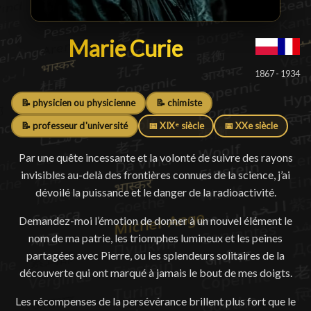
Marie Curie
Marie Curie
█
1867 - 1934
📝 physicien ou physicienne
📝 chimiste
📝 professeur d'université
📅 XIXᵉ siècle
📅 XXe siècle
Par une quête incessante et la volonté de suivre des rayons
invisibles au-delà des frontières connues de la science, j’ai
dévoilé la puissance et le danger de la radioactivité.
Demandez-moi l’émotion de donner à un nouvel élément le
nom de ma patrie, les triomphes lumineux et les peines
partagées avec Pierre, ou les splendeurs solitaires de la
découverte qui ont marqué à jamais le bout de mes doigts.
Les récompenses de la persévérance brillent plus fort que le