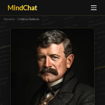
MindChat
Начало
›
Стивън Лийкок