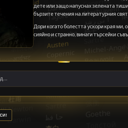
дете или защо напуснах зелената тиши
бързите течения на литературния свят
Дори когато болестта ускори края ми,
сияйно и странно, винаги търсейки съ
СИ!