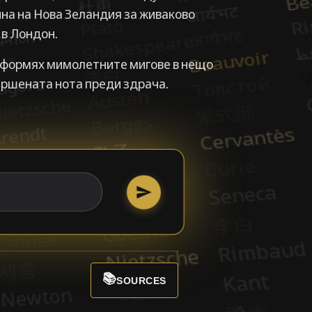
на на Нова Зеландия за живаково
 в Лондон.
 оформях мимолетните мигове в нещо
вършената нота преди здрача.
📚
SOURCES