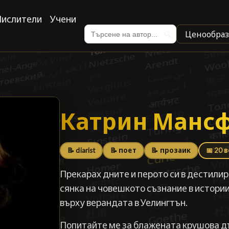
ислители
Учени
Ценообраз
🔍
Катрин Манс
Катрин Манс
📝 diarist
📝 поет
📝 прозаик
📅 20 
Прекарах дните и перото си в дестили
сянка на човешкото съзнание в истории
върху верандата в Уелингтън.
Попитайте ме за блажената крушова д