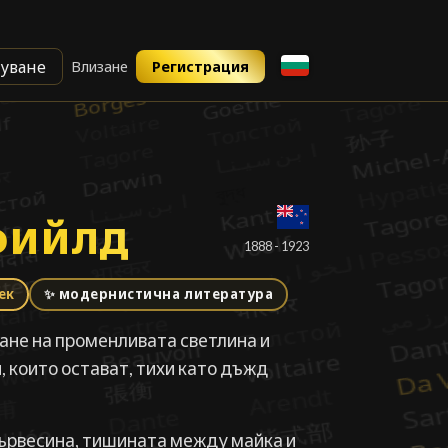
уване
Влизане
Регистрация
фийлд
фийлд
█
1888 - 1923
век
✨ модернистична литература
ране на променливата светлина и
, които остават, тихи като дъжд
ървесина, тишината между майка и