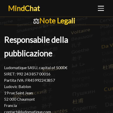
MindChat
Note Legali
Note Legali
█
⚖️
Responsabile della
pubblicazione
Ludomatique SASU, capital of 5000€
SIRET: 992 243 857 00016
Partita IVA: FR45992243857
Ludovic Bablon
19 rue Saint Jean
52 000 Chaumont
Francia
contact@ludomatique.com