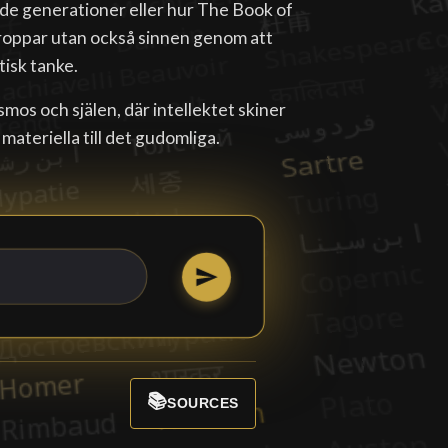
de generationer eller hur The Book of
kroppar utan också sinnen genom att
isk tanke.
mos och själen, där intellektet skiner
ateriella till det gudomliga.
📚
SOURCES