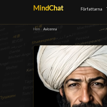
MindChat
Författarna
Hem
›
Avicenna