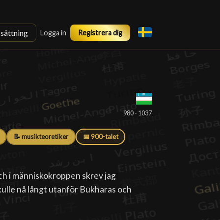
ssättning
Logga in
Registrera dig
980 - 1037
📝 musikteoretiker
📅 900-talet
och i människokroppen skrev jag
kulle nå långt utanför Bukharas och