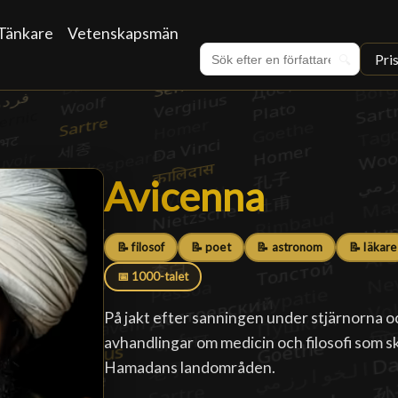
Tänkare
Vetenskapsmän
Pri
🔍
Avicenna
Avicenna
█
📝 filosof
📝 poet
📝 astronom
📝 läkare
📅 1000-talet
På jakt efter sanningen under stjärnorna 
avhandlingar om medicin och filosofi som s
Hamadans landområden.