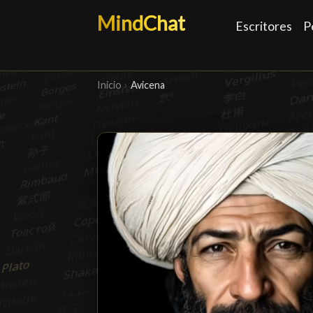
MindChat
Escritores
P
Inicio
›
Avicena