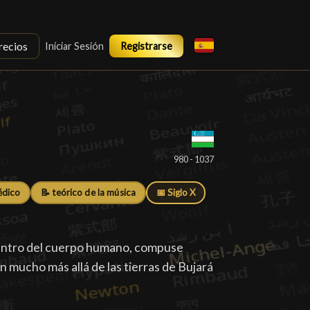
recios
Iniciar Sesión
Registrarse
980 - 1037
édico
📝 teórico de la música
📅 Siglo X
 dentro del cuerpo humano, compuse
an mucho más allá de las tierras de Bujará