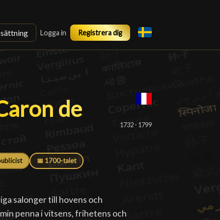
ssättning
Logga in
Registrera dig
 Caron de Beaumarchai
 Caron de
1732 - 1799
publicist
📅 1700-talet
iga salonger till hovens och
 min penna i vitsens, frihetens och