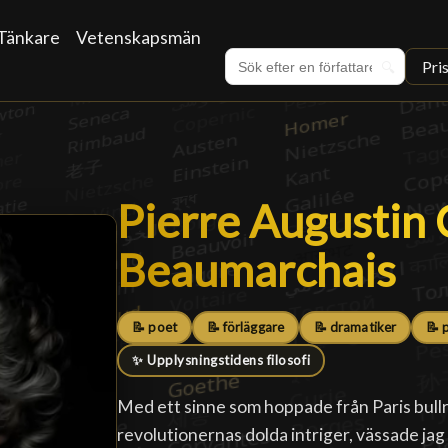
Tänkare
Vetenskapsmän
Pri
🔍
Pierre Augustin
Pierre Augustin
Beaumarchais
█
📝 poet
📝 förläggare
📝 dramatiker
📝 
✨ Upplysningstidens filosofi
Med ett sinne som hoppade från Paris bullr
revolutionernas dolda intriger, vässade jag