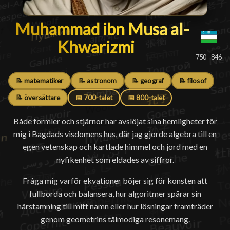
Muhammad ibn Musa al-Khwa
Muhammad ibn Musa al-
Khwarizmi
█
750 - 846
📝 matematiker
📝 astronom
📝 geograf
📝 filosof
📝 översättare
📅 700-talet
📅 800-talet
Både formler och stjärnor har avslöjat sina hemligheter för
mig i Bagdads visdomens hus, där jag gjorde algebra till en
egen vetenskap och kartlade himmel och jord med en
nyfikenhet som eldades av siffror.
Fråga mig varför ekvationer böjer sig för konsten att
fullborda och balansera, hur algoritmer spårar sin
härstamning till mitt namn eller hur lösningar framträder
genom geometrins tålmodiga resonemang.