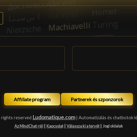
Affiliate program
Partnerek és szponzorok
Ludomatique.com
 rights reserved
| Automatizálás és chatbotok l
|
|
|
Az MindChat-ről
Kapcsolat
Válassza ki a tervét
Jogi oldalak