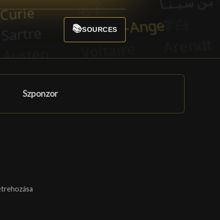
📚
SOURCES
Szponzor
étrehozása