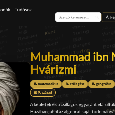
kodók
Tudósok
Árké
🔍
Muhammad ibn M
Muhammad ibn M
Hvárizmi
█
📝 matematikus
📝 csillagász
📝 geográfus
📅 9. század
A képletek és a csillagok egyaránt elárult
Házában, ahol az algebrát saját tudományá