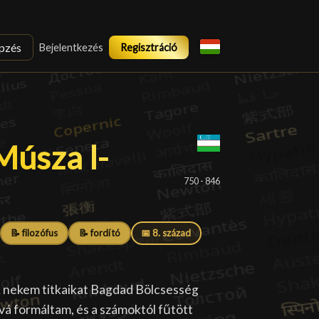
pzés
Bejelentkezés
Regisztráció
úsza l-Hvárizmi
úsza l-
750 - 846
📝 filozófus
📝 fordító
📅 8. század
ák nekem titkaikat Bagdad Bölcsesség
vá formáltam, és a számoktól fűtött