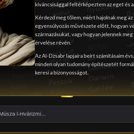
kíváncsisággal feltérképeztem az eget és a
Kérdezd meg tőlem, miért hajolnak meg az 
egyensúlyozás művészete előtt, hogyan ve
származásukat, vagy hogyan jelennek meg
érvelése révén.
Az Al-Dzsabr lapjaira beírt számításaim év
minden olyan tudomány építészetét formálj
keresi a bizonyosságot.