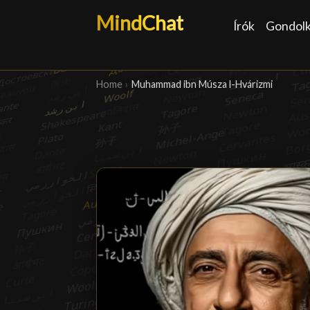
MindChat
Írók
Gondol
Home
›
Muhammad ibn Músza l-Hvárizmi