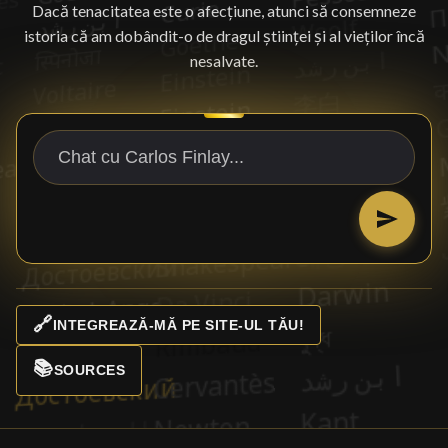
Dacă tenacitatea este o afecțiune, atunci să consemneze
istoria că am dobândit-o de dragul științei și al vieților încă
nesalvate.
🔗
INTEGREAZĂ-MĂ PE SITE-UL TĂU!
📚
SOURCES