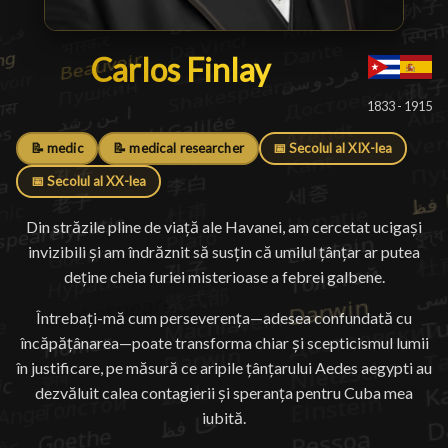
Carlos Finlay
Carlos Finlay
█
1833 - 1915
📝 medic
📝 medical researcher
📅 Secolul al XIX-lea
📅 Secolul al XX-lea
Din străzile pline de viață ale Havanei, am cercetat ucigași
invizibili și am îndrăznit să susțin că umilul țânțar ar putea
deține cheia furiei misterioase a febrei galbene.
Întrebați-mă cum perseverența—adesea confundată cu
încăpățânarea—poate transforma chiar și scepticismul lumii
în justificare, pe măsură ce aripile țânțarului Aedes aegypti au
dezvăluit calea contagierii și speranța pentru Cuba mea
iubită.