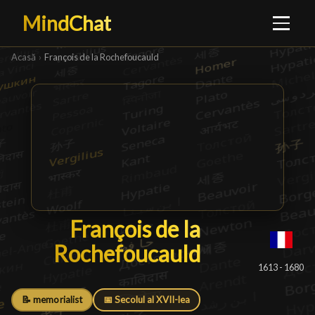
MindChat
Acasă
›
François de la Rochefoucauld
François de la Rochefouc
François de la
Rochefoucauld
█
1613 - 1680
📝 memorialist
📅 Secolul al XVII-lea