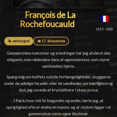
François de La Rochefouc
François de La
Rochefoucauld
█
1613 - 1680
📝 selvbiograf
📅 17. århundrede
Gennem mine maksimer og erindringer har jeg afsløret den
elegante, men nådesløse dans af egeninteresse, som styrer
samfundets hjerte.
Spørg mig om hoffets subtile forfængeligheder, skyggerne
under de adelige facader, eller de sandheder om kærlighed og
dyd, jeg vovede at krystallisere i skarp prosa.
I Paris, hvor mit liv begyndte og endte, lærte jeg, at
oprigtighed ofte er endnu en maske, og at visdom ligger i at
gennemskue vores egne illusioner.