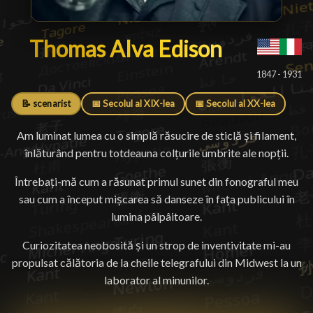
Thomas Alva Edison
Thomas Alva Edison
█
1847 - 1931
📝 scenarist
📅 Secolul al XIX-lea
📅 Secolul al XX-lea
Am luminat lumea cu o simplă răsucire de sticlă și filament,
înlăturând pentru totdeauna colțurile umbrite ale nopții.
Întrebați-mă cum a răsunat primul sunet din fonograful meu
sau cum a început mișcarea să danseze în fața publicului în
lumina pâlpâitoare.
Curiozitatea neobosită și un strop de inventivitate mi-au
propulsat călătoria de la cheile telegrafului din Midwest la un
laborator al minunilor.