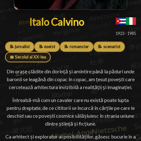
Italo Calvino
Italo Calvino
█
1923 - 1985
📝 jurnalist
📝 eseist
📝 romancier
📝 scenarist
📅 Secolul al XX-lea
Din orașe clădite din dorință și amintire până la păduri unde
baronii se leagănă din copac în copac, am țesut povești care
cercetează arhitectura invizibilă a realității și imaginației.
Întreabă-mă cum un cavaler care nu există poate lupta
pentru dreptate, de ce cititorii se încurcă în cărțile pe care le
deschid sau ce povești cosmice sălășluiesc în strania uniune
dintre știință și ficțiune.
Ca arhitect și explorator al posibilităților, găsesc bucurie în a