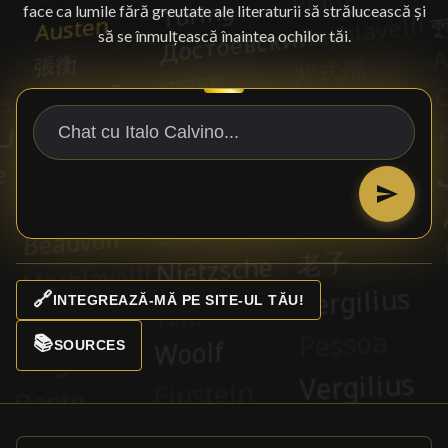
face ca lumile fără greutate ale literaturii să strălucească și
să se înmulțească înaintea ochilor tăi.
🔗
INTEGREAZĂ-MĂ PE SITE-UL TĂU!
📚
SOURCES