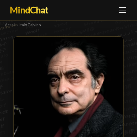
MindChat
Acasă
›
Italo Calvino