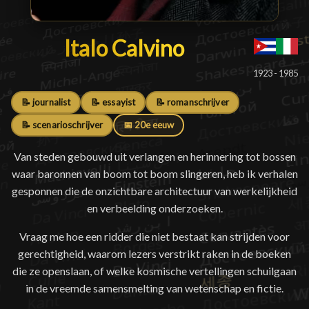
Italo Calvino
Italo Calvino
█
1923 - 1985
📝 journalist
📝 essayist
📝 romanschrijver
📝 scenarioschrijver
📅 20e eeuw
Van steden gebouwd uit verlangen en herinnering tot bossen
waar baronnen van boom tot boom slingeren, heb ik verhalen
gesponnen die de onzichtbare architectuur van werkelijkheid
en verbeelding onderzoeken.
Vraag me hoe een ridder die niet bestaat kan strijden voor
gerechtigheid, waarom lezers verstrikt raken in de boeken
die ze openslaan, of welke kosmische vertellingen schuilgaan
in de vreemde samensmelting van wetenschap en fictie.