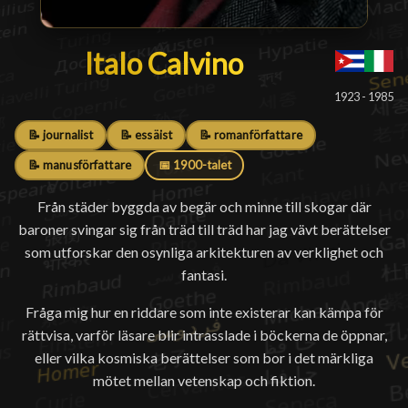
Italo Calvino
Italo Calvino
█
1923 - 1985
📝 journalist
📝 essäist
📝 romanförfattare
📝 manusförfattare
📅 1900-talet
Från städer byggda av begär och minne till skogar där
baroner svingar sig från träd till träd har jag vävt berättelser
som utforskar den osynliga arkitekturen av verklighet och
fantasi.
Fråga mig hur en riddare som inte existerar kan kämpa för
rättvisa, varför läsare blir intrasslade i böckerna de öppnar,
eller vilka kosmiska berättelser som bor i det märkliga
mötet mellan vetenskap och fiktion.