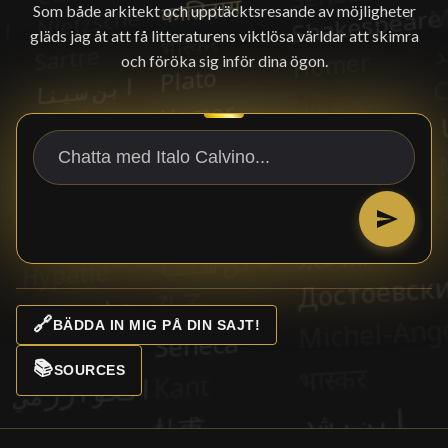
Som både arkitekt och upptäcktsresande av möjligheter
gläds jag åt att få litteraturens viktlösa världar att skimra
och föröka sig inför dina ögon.
🔗
BÄDDA IN MIG PÅ DIN SAJT!
📚
SOURCES