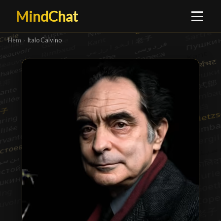
MindChat
Hem
›
Italo Calvino