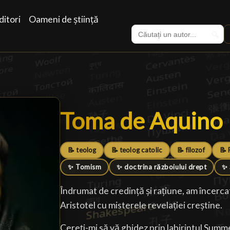
itori
Oameni de știință
🔍
Toma de Aquino
Toma de Aquino
📝 teolog
📝 teolog catolic
📝 filozof
📝 
✨ Tomism
✨ doctrina războiului drept
✨ 
Îndrumat de credință și rațiune, am încerca
Aristotel cu misterele revelației creștine.
Cereți-mi să vă ghidez prin labirintul Sum