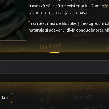
trasează căile către existența lui Dumneze
război drept și o viață virtuoasă.
În sinteza mea de filosofie și teologie, am 
naturală și adevărul divin conduc împreună 
TĂU!