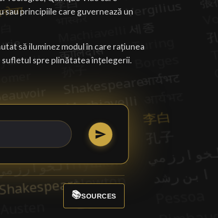
u sau principiile care guvernează un
căutat să iluminez modul în care rațiunea
sufletul spre plinătatea înțelegerii.
📚
SOURCES