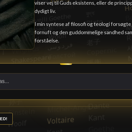
viser vej til Guds eksistens, eller de princi
dydigt liv.
I min syntese af filosofi og teologi forsøgt
fornuft og den guddommelige sandhed sam
forståelse.
ED!