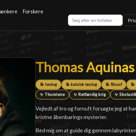
ænkere
Forskere
Pri
🔍
Thomas Aquinas
Thomas Aquinas
📝 teolog
📝 katolsk teolog
📝 filosof
📝
✨ Thomisme
✨ Retfærdig krig
✨ Skolasti
Vejledt af tro og fornuft forsøgte jeg at 
kristne åbenbarings mysterier.
Bed mig om at guide dig gennem labyrinte