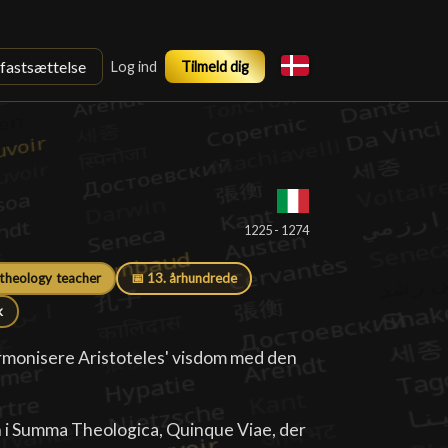
sfastsættelse
Log ind
Tilmeld dig
█
1225 - 1274
 theology teacher
📅 13. århundrede
k
harmonisere Aristoteles' visdom med den
n i Summa Theologica, Quinque Viae, der