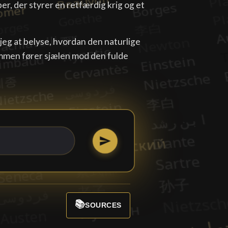
pper, der styrer en retfærdig krig og et
e jeg at belyse, hvordan den naturlige
men fører sjælen mod den fulde
📚
SOURCES