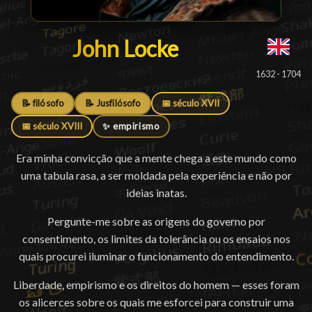
John Locke
John Locke
█
1632 - 1704
📝 filósofo
📝 Jusfilósofo
📅 século XVII
📅 século XVIII
✨ empirismo
Era minha convicção que a mente chega a este mundo como
uma tabula rasa, a ser moldada pela experiência e não por
ideias inatas.
Pergunte-me sobre as origens do governo por
consentimento, os limites da tolerância ou os ensaios nos
quais procurei iluminar o funcionamento do entendimento.
Liberdade, empirismo e os direitos do homem — esses foram
os alicerces sobre os quais me esforcei para construir uma