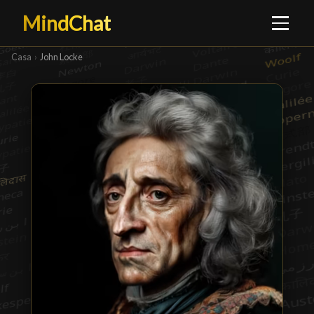
MindChat
Casa
›
John Locke