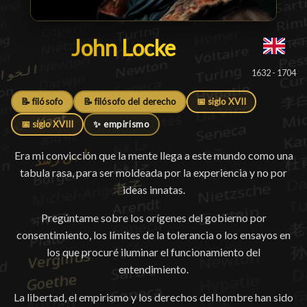
John Locke
John Locke
█
1632 - 1704
📝 filósofo
📝 filósofo del derecho
📅 siglo XVII
📅 siglo XVIII
✨ empirismo
Era mi convicción que la mente llega a este mundo como una
tabula rasa, para ser moldeada por la experiencia y no por
ideas innatas.
Pregúntame sobre los orígenes del gobierno por
consentimiento, los límites de la tolerancia o los ensayos en
los que procuré iluminar el funcionamiento del
entendimiento.
La libertad, el empirismo y los derechos del hombre han sido