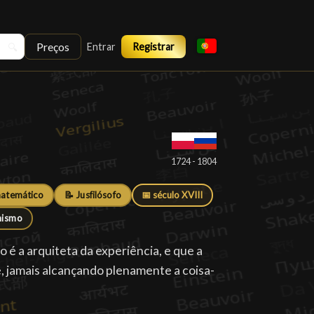
Preços
🔍
Entrar
Registrar
█
1724 - 1804
matemático
📝 Jusfilósofo
📅 século XVIII
nismo
 é a arquiteta da experiência, e que a
 jamais alcançando plenamente a coisa-