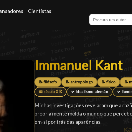
ensadores
Cientistas
Immanuel Kant
Immanuel Kant
📝 filósofo
📝 antropólogo
📝 físico
📝 
📅 século XIX
✨ Idealismo alemão
✨ Ilumi
Minhas investigações revelaram que a razão
própria mente molda o mundo que percebe,
em-si por trás das aparências.