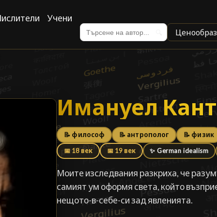
ислители
Учени
Ценообраз
🔍
Имануел Кант
Имануел Кант
📝 философ
📝 антрополог
📝 физик
📅 18 век
📅 19 век
✨ German idealism
Моите изследвания разкриха, че разумъ
самият ум оформя света, който възприе
нещото-в-себе-си зад явленията.