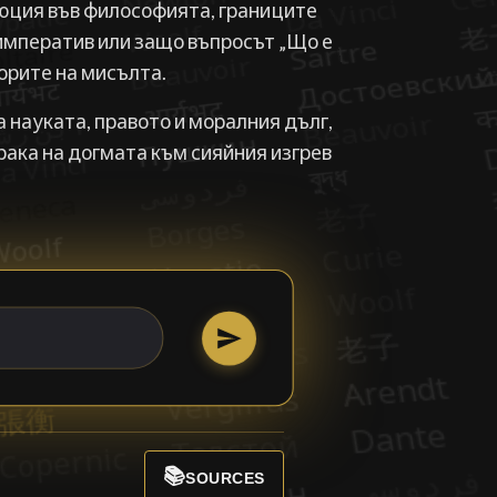
юция във философията, границите
императив или защо въпросът „Що е
орите на мисълта.
 науката, правото и моралния дълг,
рака на догмата към сияйния изгрев
📚
SOURCES