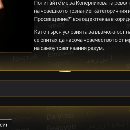
Попитайте ме за Коперниковата револ
на човешкото познание, категоричния 
Просвещение?“ все още отеква в корид
Като търся условията за възможност на
се опитах да насоча човечеството от м
на самоуправлявания разум.
СИ!