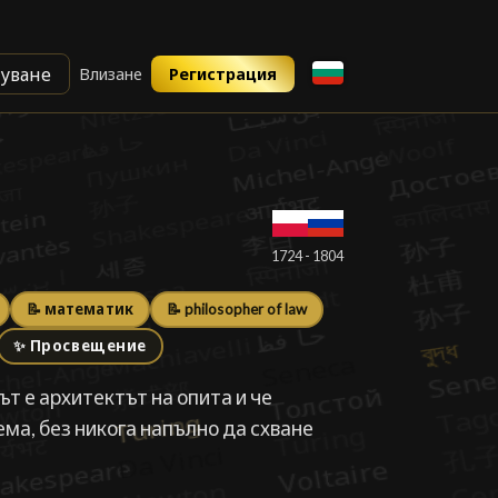
уване
Влизане
Регистрация
█
1724 - 1804
📝 математик
📝 philosopher of law
✨ Просвещение
т е архитектът на опита и че
ма, без никога напълно да схване