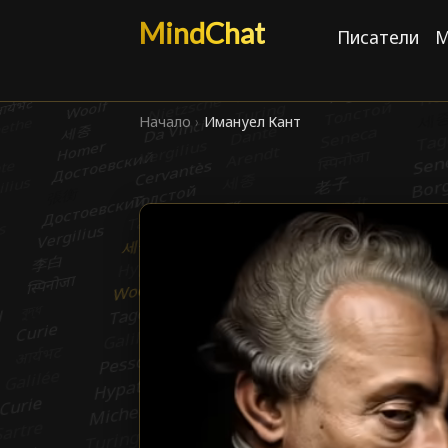
MindChat
Писатели
М
Начало
›
Имануел Кант