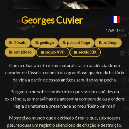
Georges Cuvier
Georges Cuvier
█
1769 - 1832
📝 filósofo
📝 geólogo
📝 paleontólogo
📝 zoólogo
📝 ornitólogo
📅 século XVIII
📅 século XIX
Com o olhar atento de um naturalista e a paciência de um
caçador de fósseis, reconstruí o grandioso quadro da história
da vida a partir de ossos antigos sepultados na pedra.
Pergunte-me sobre catástrofes que varrem espécies da
existência, as maravilhas da anatomia comparada ou a ordem
régia da natureza preservada no meu 'Reino Animal'.
Mostrei ao mundo que a extinção é real e que, sob nossos
pés, repousa um registro silencioso de criação e destruição.