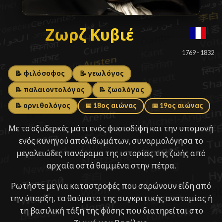
Ζωρζ Κυβιέ
Ζωρζ Κυβιέ
█
1769 - 1832
📝 φιλόσοφος
📝 γεωλόγος
📝 παλαιοντολόγος
📝 ζωολόγος
📝 ορνιθολόγος
📅 18ος αιώνας
📅 19ος αιώνας
Με το οξυδερκές μάτι ενός φυσιοδίφη και την υπομονή
ενός κυνηγού απολιθωμάτων, συναρμολόγησα το
μεγαλειώδες πανόραμα της ιστορίας της ζωής από
αρχαία οστά θαμμένα στην πέτρα.
Ρωτήστε με για καταστροφές που σαρώνουν είδη από
την ύπαρξη, τα θαύματα της συγκριτικής ανατομίας ή
τη βασιλική τάξη της φύσης που διατηρείται στο