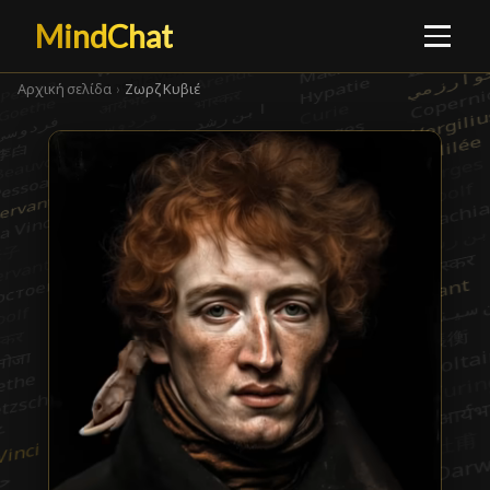
MindChat
Αρχική σελίδα
›
Ζωρζ Κυβιέ