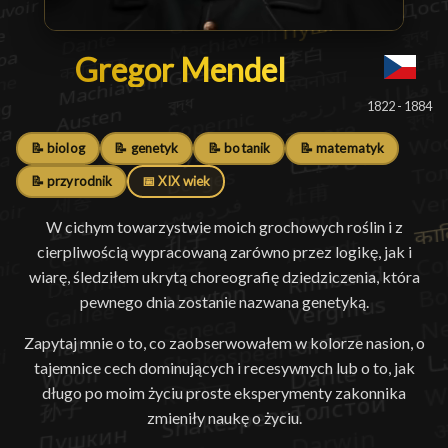
Gregor Mendel
Gregor Mendel
█
1822 - 1884
📝 biolog
📝 genetyk
📝 botanik
📝 matematyk
📝 przyrodnik
📅 XIX wiek
W cichym towarzystwie moich grochowych roślin i z
cierpliwością wypracowaną zarówno przez logikę, jak i
wiarę, śledziłem ukrytą choreografię dziedziczenia, która
pewnego dnia zostanie nazwana genetyką.
Zapytaj mnie o to, co zaobserwowałem w kolorze nasion, o
tajemnice cech dominujących i recesywnych lub o to, jak
długo po moim życiu proste eksperymenty zakonnika
zmieniły naukę o życiu.