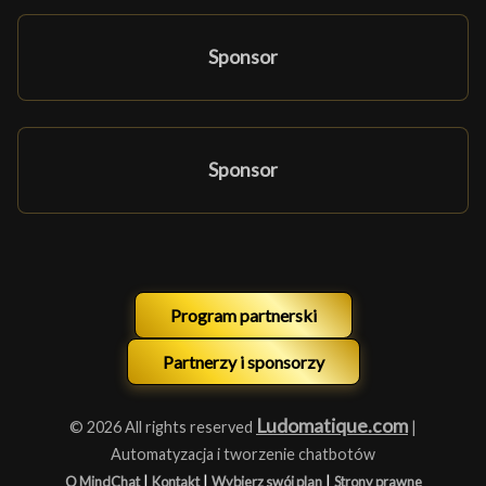
Sponsor
Sponsor
Program partnerski
Partnerzy i sponsorzy
Ludomatique.com
© 2026 All rights reserved
|
Automatyzacja i tworzenie chatbotów
|
|
|
O MindChat
Kontakt
Wybierz swój plan
Strony prawne