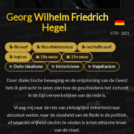
Georg Wilhelm Friedrich Hege
Georg Wilhelm Friedrich
Hegel
█
1770 - 1831
📝 filosoof
📝 filosofiehistoricus
📝 rechtsfilosoof
📝 logicus
📅 18e eeuw
📅 19e eeuw
✨ Duits idealisme
✨ historicisme
✨ Hegelianism
Door dialectische beweging en de ontplooiing van de Geest
heb ik getracht te laten zien hoe de geschiedenis het zichzelf
in de tijd verwerkelijken van de rede is.
Vraag mij naar de reis van zintuiglijke zekerheid naar
absoluut weten, naar de sluwheid van de Rede in de politiek,
of waarom vrijheid slechts te vinden is in het ethische leven
van de staat.