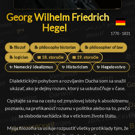
Georg Wilhelm Friedrich Hege
Georg Wilhelm Friedrich
Hegel
1770 - 1831
📝 filozof
📝 philosophy historian
📝 philosopher of law
📝 logician
📅 18. storočie
📅 19. storočie
✨ Nemecký idealizmus
✨ Historicism
✨ Hegelovstvo
Dialektickým pohybom a rozvíjaním Ducha som sa snažil
ukázať, ako je dejiny rozum, ktorý sa uskutočňuje v čase.
Opýtajte sa ma na cestu od zmyslovej istoty k absolútnemu
poznaniu, na prefíkanosť rozumu v politike alebo na to, prečo
sa sloboda nachádza iba v etickom živote štátu.
Moja filozofia sa usiluje rozpustiť všetky protiklady tým, že