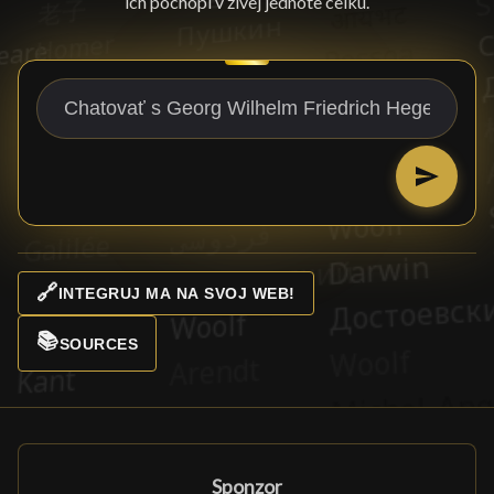
ich pochopí v živej jednote celku.
🔗
INTEGRUJ MA NA SVOJ WEB!
📚
SOURCES
Sponzor