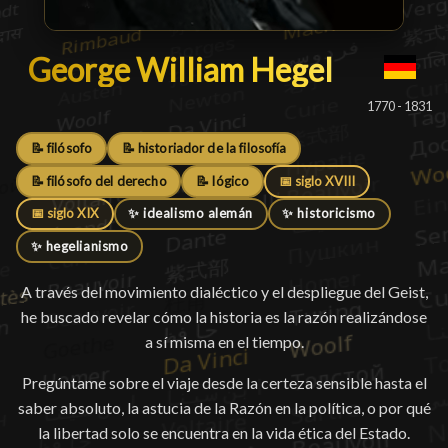
George William Hegel
George William Hegel
█
1770 - 1831
📝 filósofo
📝 historiador de la filosofía
📝 filósofo del derecho
📝 lógico
📅 siglo XVIII
📅 siglo XIX
✨ idealismo alemán
✨ historicismo
✨ hegelianismo
A través del movimiento dialéctico y el despliegue del Geist,
he buscado revelar cómo la historia es la razón realizándose
a sí misma en el tiempo.
Pregúntame sobre el viaje desde la certeza sensible hasta el
saber absoluto, la astucia de la Razón en la política, o por qué
la libertad solo se encuentra en la vida ética del Estado.