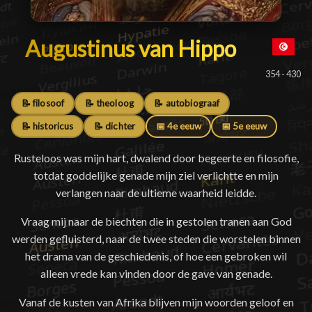
Augustinus van Hippo
Augustinus van Hippo
█
354 - 430
📝 filosoof
📝 theoloog
📝 autobiograaf
📝 historicus
📝 dichter
📅 4e eeuw
📅 5e eeuw
Rusteloos was mijn hart, dwalend door begeerte en filosofie,
totdat goddelijke genade mijn ziel verlichtte en mijn
verlangen naar de ultieme waarheid leidde.
Vraag mij naar de biechten die in gestolen tranen aan God
werden gefluisterd, naar de twee steden die worstelen binnen
het drama van de geschiedenis, of hoe een gebroken wil
alleen vrede kan vinden door de gave van genade.
Vanaf de kusten van Afrika blijven mijn woorden geloof en