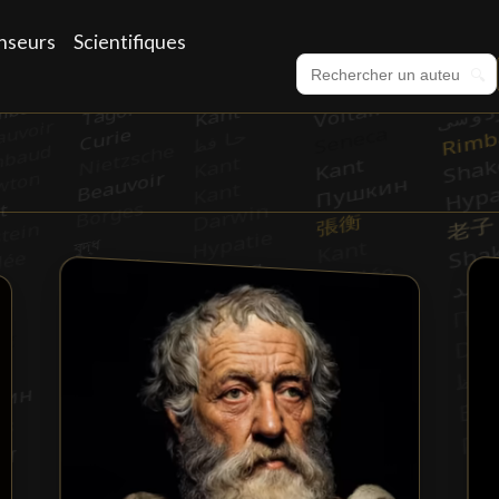
nseurs
Scientifiques
🔍
it