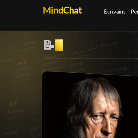
MindChat
Écrivains
Pe
📝
Philosophe du dro
█