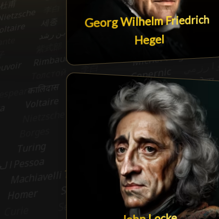
Georg Wilhelm Friedrich
Hegel
John Locke