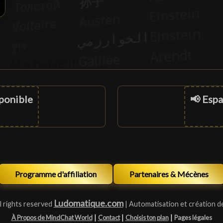
sponible
📢 Espa
Programme d'affiliation
Partenaires & Mécènes
Ludomatique.com
l rights reserved
| Automatisation et création d
|
|
|
À Propos de MindChat World
Contact
Choisis ton plan
Pages légales