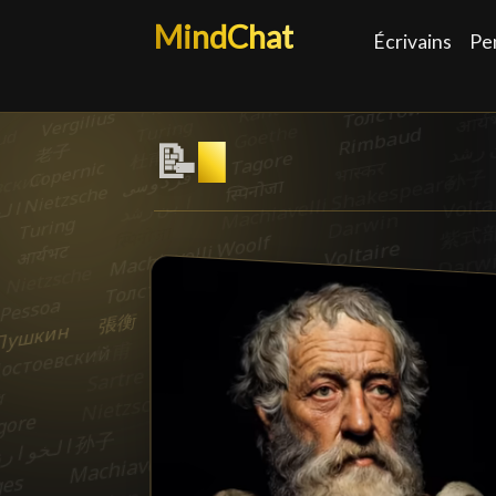
MindChat
Écrivains
Pe
📝
Épigrammatiste
█