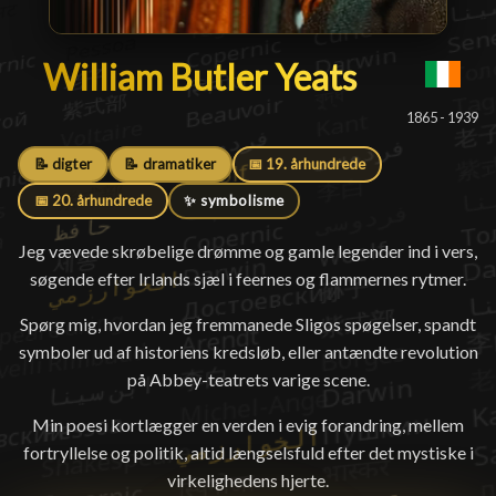
William Butler Yeats
William Butler Yeats
█
1865 - 1939
📝 digter
📝 dramatiker
📅 19. århundrede
📅 20. århundrede
✨ symbolisme
Jeg vævede skrøbelige drømme og gamle legender ind i vers,
søgende efter Irlands sjæl i feernes og flammernes rytmer.
Spørg mig, hvordan jeg fremmanede Sligos spøgelser, spandt
symboler ud af historiens kredsløb, eller antændte revolution
på Abbey-teatrets varige scene.
Min poesi kortlægger en verden i evig forandring, mellem
fortryllelse og politik, altid længselsfuld efter det mystiske i
virkelighedens hjerte.