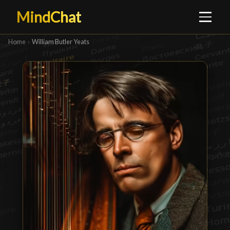
MindChat
Home
›
William Butler Yeats