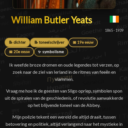
William Butler Yeats
William Butler Yeats
█
1865 - 1939
📝 dichter
📝 toneelschrijver
📅 19e eeuw
📅 20e eeuw
✨ symbolisme
Ik weefde broze dromen en oude legendes tot verzen, op
zoek naar de ziel van Ierland in de ritmes van feeën en
vlammen.
Vraag me hoe ik de geesten van Sligo opriep, symbolen spon
uit de spiralen van de geschiedenis, of revolutie aanwakkerde
op het blijvende toneel van de Abbey.
Mijn poëzie tekent een wereld die altijd draait, tussen
betovering en politiek, altijd verlangend naar het mystieke in