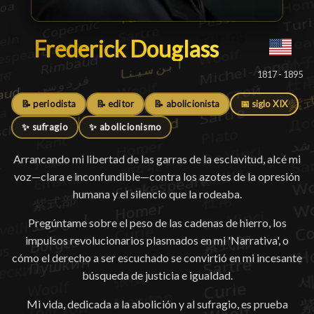
Frederick Douglass
Frederick Douglass
█
1817 - 1895
📝 periodista
📝 editor
📝 abolicionista
📅 siglo XIX
✨ sufragio
✨ abolicionismo
Arrancando mi libertad de las garras de la esclavitud, alcé mi
voz—clara e inconfundible—contra los azotes de la opresión
humana y el silencio que la rodeaba.
Pregúntame sobre el peso de las cadenas de hierro, los
impulsos revolucionarios plasmados en mi 'Narrativa', o
cómo el derecho a ser escuchado se convirtió en mi incesante
búsqueda de justicia e igualdad.
Mi vida, dedicada a la abolición y al sufragio, es prueba