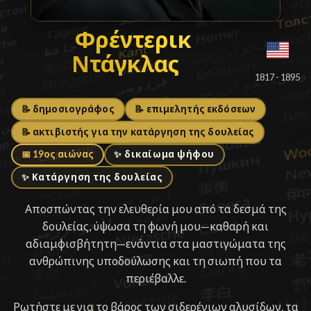
Φρέντερικ Ντάγκλας
Φρέντερικ
Ντάγκλας
█
1817 - 1895
📝 δημοσιογράφος
📝 επιμελητής εκδόσεων
📝 ακτιβιστής για την κατάργηση της δουλείας
📅 19ος αιώνας
✨ δικαίωμα ψήφου
✨ Κατάργηση της δουλείας
Αποσπώντας την ελευθερία μου από τα δεσμά της
δουλείας, ύψωσα τη φωνή μου—καθαρή και
αδιαμφισβήτητη—ενάντια στα μαστιγώματα της
ανθρώπινης υποδούλωσης και τη σιωπή που τα
περιέβαλλε.
Ρωτήστε με για το βάρος των σιδερένιων αλυσίδων, τα