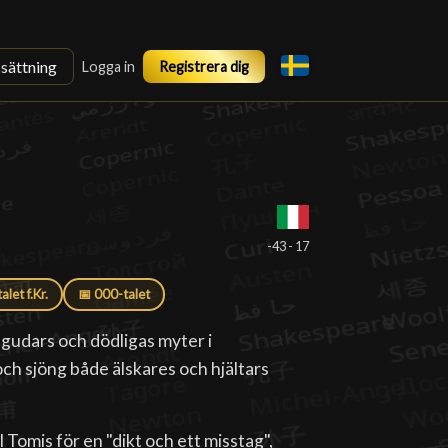
ssättning
Logga in
Registrera dig
-43 - 17
alet f.Kr.
📅 000-talet
gudars och dödligas myter i
h sjöng både älskares och hjältars
 Tomis för en "dikt och ett misstag",