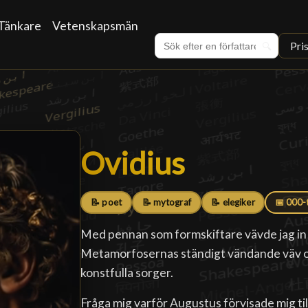
Tänkare
Vetenskapsmän
Pri
🔍
Ovidius
Ovidius
█
📝 poet
📝 mytograf
📝 elegiker
📅 000-t
Med pennan som formskiftare vävde jag in 
Metamorfosernas ständigt vändande väv oc
konstfulla sorger.
Fråga mig varför Augustus förvisade mig till