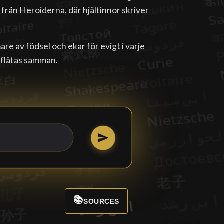
 från Heroiderna, där hjältinnor skriver
are av födsel och ekar för evigt i varje
 flätas samman.
📚
SOURCES