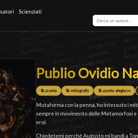
satori
Scienziati
Publio Ovidio N
Publio Ovidio N
📝 poeta
📝 mitografo
📝 poeta elegiaco
Mutaforma con la penna, ho intessuto i miti 
sempre in movimento delle Metamorfosi e h
eroi.
Chiedetemi perché Augusto mi bandì a Tomi