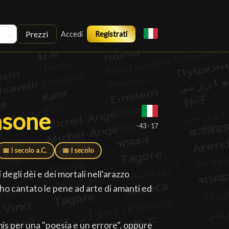
Prezzi
🔍
Accedi
Registrati
asone
asone
█
-43 - 17
📅 I secolo a.C.
📅 I secolo
degli dèi e dei mortali nell'arazzo
o cantato le pene ad arte di amanti ed
s per una "poesia e un errore", oppure