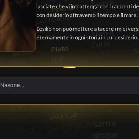
lasciate che vi intrattenga con i racconti d
con desiderio attraverso il tempo e il mare.
L'esilio non può mettere a tacere i miei ver
eternamente in ogni storia in cui desiderio,