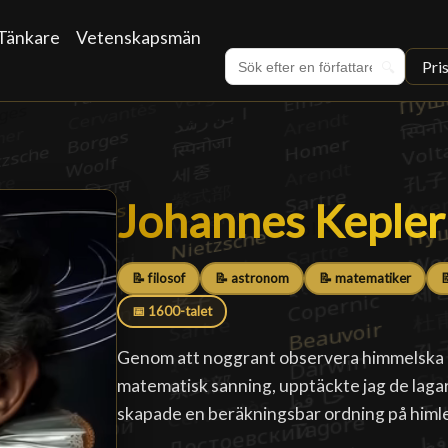
Tänkare
Vetenskapsmän
Pri
🔍
Johannes Kepler
Johannes Kepler
📝 filosof
📝 astronom
📝 matematiker

📅 1600-talet
Genom att noggrant observera himmelska 
matematisk sanning, upptäckte jag de lagar
skapade en beräkningsbar ordning på himl