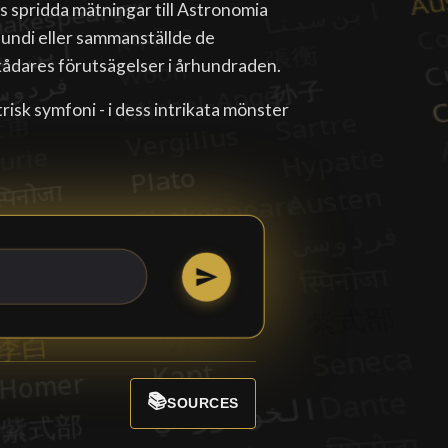
 spridda mätningar till Astronomia
undi eller sammanställde de
kådares förutsägelser i århundraden.
isk symfoni - i dess intrikata mönster
📚
SOURCES