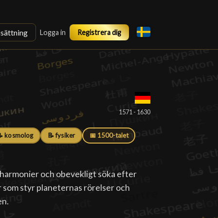
ssättning
Logga in
Registrera dig
█
1571 - 1630
 kosmolog
📝 fysiker
📅 1500-talet
harmonier och obevekligt söka efter
 som styr planeternas rörelser och
en.