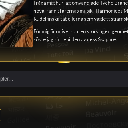
Fråga mig hur jag omvandlade Tycho Brahes
nova, fann sfärernas musik i Harmonices M
Rudolfinska tabellerna som väglett stjärns
För mig är universum en storslagen geometr
sökte jag sinnebilden av dess Skapare.