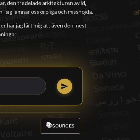
, den tredelade arkitekturen av id,
n i sig lämnar oss oroliga och missnöjda.
er har jag lärt mig att även den mest
nningar.
📚
SOURCES