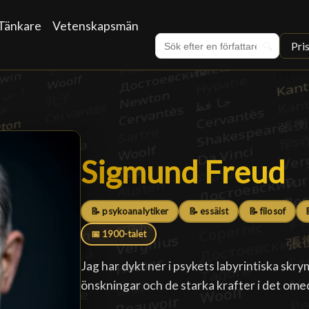
Tänkare
Vetenskapsmän
Pri
🔍
Sigmund Freud
Sigmund Freud
█
📝 psykoanalytiker
📝 essäist
📝 filosof
📅 1900-talet
Jag har dykt ner i psykets labyrintiska sk
önskningar och de starka krafter i det ome