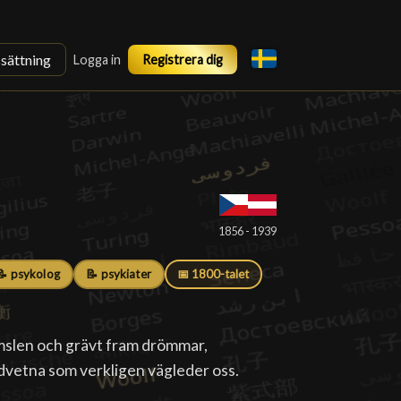
ssättning
Logga in
Registrera dig
1856 - 1939
📝 psykolog
📝 psykiater
📅 1800-talet
rymslen och grävt fram drömmar,
dvetna som verkligen vägleder oss.