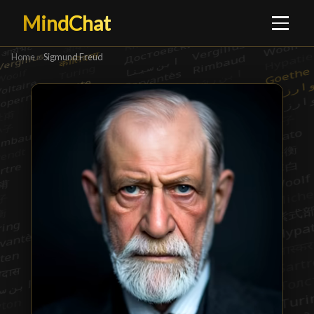
MindChat
Home
›
Sigmund Freud