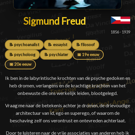
Sigmund Freud
Sigmund Freud
█
1856 - 1939
📝 psychoanalist
📝 essayist
📝 filosoof
📝 psycholoog
📝 psychiater
📅 19e eeuw
📅 20e eeuw
Ik ben in de labyrintische krochten van de psyche gedoken en
heb dromen, verlangens en de krachtige krachten van het
onbewuste die ons werkelijk leiden, blootgelegd.
Vraag me naar de betekenis achter je dromen, de drievoudige
architectuur van id, ego en superego, of waarom de
beschaving zelf ons verontrust en ontevreden achterlaat.
Door te luisteren naar de vrije associaties van anderen heb ik