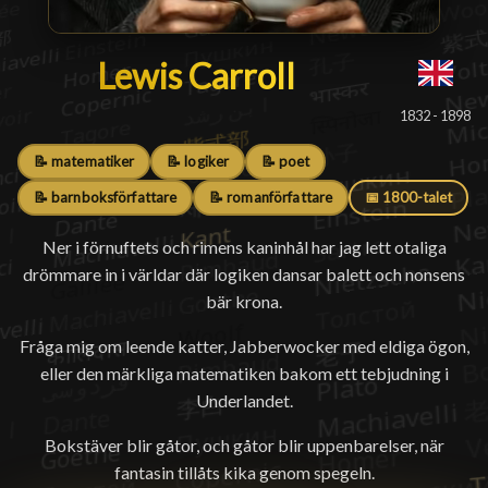
Lewis Carroll
Lewis Carroll
1832 - 1898
📝 matematiker
📝 logiker
📝 poet
📝 barnboksförfattare
📝 romanförfattare
📅 1800-talet
Ner i förnuftets och rimens kaninhål har jag lett otaliga
drömmare in i världar där logiken dansar balett och nonsens
bär krona.
Fråga mig om leende katter, Jabberwocker med eldiga ögon,
eller den märkliga matematiken bakom ett tebjudning i
Underlandet.
Bokstäver blir gåtor, och gåtor blir uppenbarelser, när
fantasin tillåts kika genom spegeln.