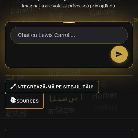
imaginația are voie să privească prin oglindă.
🔗
INTEGREAZĂ-MĂ PE SITE-UL TĂU!
📚
SOURCES