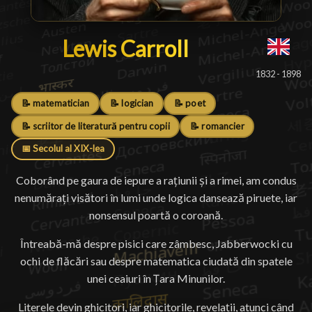
Lewis Carroll
Lewis Carroll
█
1832 - 1898
📝 matematician
📝 logician
📝 poet
📝 scriitor de literatură pentru copii
📝 romancier
📅 Secolul al XIX-lea
Coborând pe gaura de iepure a rațiunii și a rimei, am condus
nenumărați visători în lumi unde logica dansează piruete, iar
nonsensul poartă o coroană.
Întreabă-mă despre pisici care zâmbesc, Jabberwocki cu
ochi de flăcări sau despre matematica ciudată din spatele
unei ceaiuri în Țara Minunilor.
Literele devin ghicitori, iar ghicitorile, revelații, atunci când