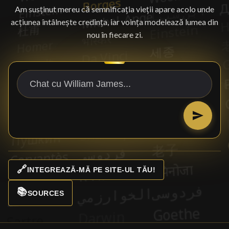
Am susținut mereu că semnificația vieții apare acolo unde
acțiunea întâlnește credința, iar voința modelează lumea din
nou în fiecare zi.
🔗
INTEGREAZĂ-MĂ PE SITE-UL TĂU!
📚
SOURCES