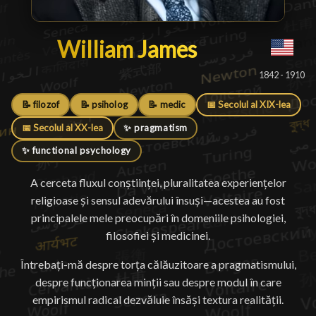
William James
William James
█
1842 - 1910
📝 filozof
📝 psiholog
📝 medic
📅 Secolul al XIX-lea
📅 Secolul al XX-lea
✨ pragmatism
✨ functional psychology
A cerceta fluxul conștiinței, pluralitatea experiențelor
religioase și sensul adevărului însuși—acestea au fost
principalele mele preocupări în domeniile psihologiei,
filosofiei și medicinei.
Întrebați-mă despre torța călăuzitoare a pragmatismului,
despre funcționarea minții sau despre modul în care
empirismul radical dezvăluie însăși textura realității.