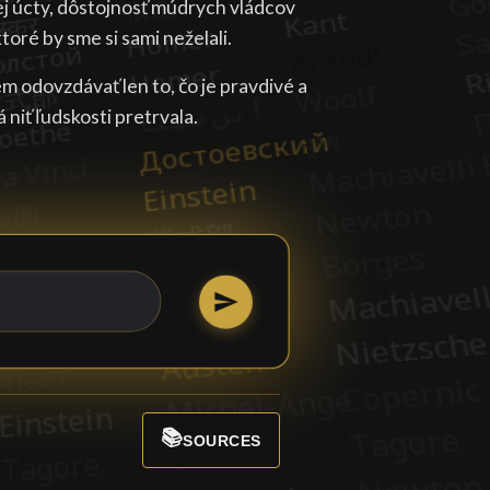
ej úcty, dôstojnosť múdrych vládcov
ktoré by sme si sami neželali.
jem odovzdávať len to, čo je pravdivé a
 niť ľudskosti pretrvala.
📚
SOURCES