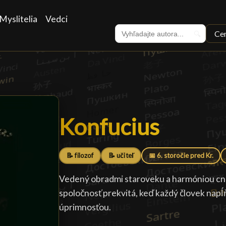
Myslitelia
Vedci
Ce
🔍
Konfucius
Konfucius
█
📝 filozof
📝 učiteľ
📅 6. storočie pred Kr.
Vedený obradmi staroveku a harmóniou cnos
spoločnosť prekvitá, keď každý človek napĺ
úprimnosťou.