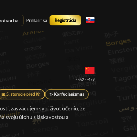
notvorba
Prihlásiť sa
Registrácia
-552 - -479
📅 5. storočie pred Kr.
✨ Konfucianizmus
ti, zasväcujem svoj život učeniu, že
ňa svoju úlohu s láskavosťou a