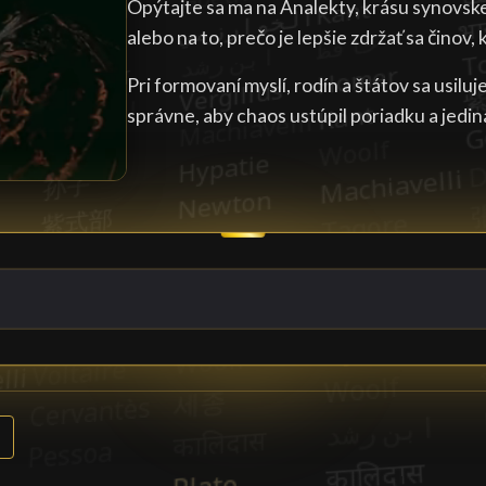
Opýtajte sa ma na Analekty, krásu synovsk
alebo na to, prečo je lepšie zdržať sa činov, 
Pri formovaní myslí, rodín a štátov sa usilu
správne, aby chaos ustúpil poriadku a jediná