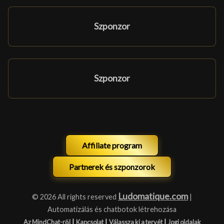
Szponzor
Szponzor
Affiliate program
Partnerek és szponzorok
Ludomatique.com
© 2026 All rights reserved
|
Automatizálás és chatbotok létrehozása
|
|
|
Az MindChat-ről
Kapcsolat
Válassza ki a tervét
Jogi oldalak