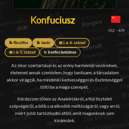
Konfuciusz
Konfuciusz
█
-552 - -479
📝 filozófus
📝 tanár
📅 i. e. 6. század
📅 i. e. 5. század
✨ konfucianizmus
Az ókor szertartásai és az erény harmóniái vezérelnek,
életemet annak szentelem, hogy tanítsam: a társadalom
akkor virágzik, ha mindenki kedvességgel és őszinteséggel
tölti be a maga szerepét.
Kérdezzen tőlem az Analektákról, a fiúi tisztelet
szépségéről, a bölcs uralkodók méltóságáról, vagy arról,
miért jobb tartózkodni attól, amit magunknak sem
kívánnánk.