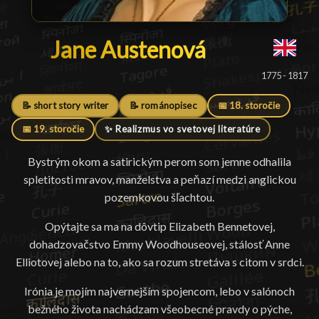
Jane Austenová
Jane Austenová
█
1775 - 1817
📝 short story writer
📝 románopisec
📅 18. storočie
📅 19. storočie
✨ Realizmus vo svetovej literatúre
Bystrým okom a satirickým perom som jemne odhalila
spletitosti mravov, manželstva a peňazí medzi anglickou
pozemkovou šľachtou.
Opýtajte sa ma na dôvtip Elizabeth Bennetovej,
dohadzovačstvo Emmy Woodhouseovej, stálosť Anne
Elliotovej alebo na to, ako sa rozum stretáva s citom v srdci.
Irónia je mojím najvernejším spojencom, lebo v salónoch
bežného života nachádzam všeobecné pravdy o pýche,