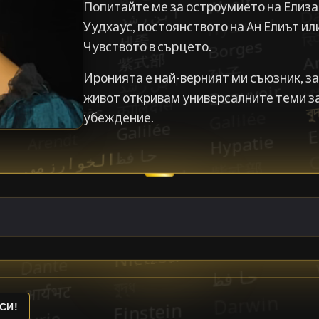
Попитайте ме за остроумието на Елиза
Уудхаус, постоянството на Ан Елиът ил
Чувството в сърцето.
Иронията е най-верният ми съюзник, з
живот откривам универсалните теми з
убеждение.
СИ!