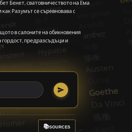
бет Бенет, сватовничеството на Ема
и как Разумът се съревновава с
ащото в салоните на обикновения
а гордост, предразсъдъци и
📚
SOURCES