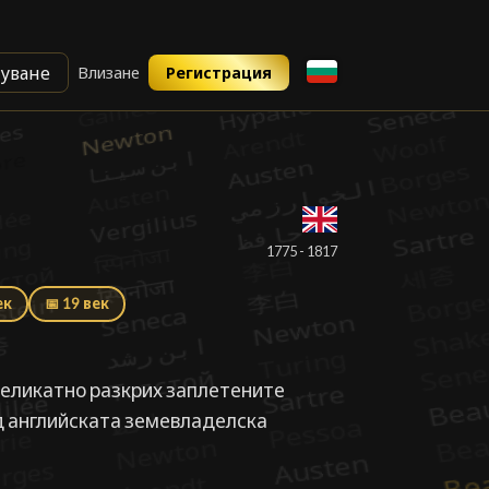
уване
Влизане
Регистрация
█
1775 - 1817
ек
📅 19 век
деликатно разкрих заплетените
ед английската земевладелска