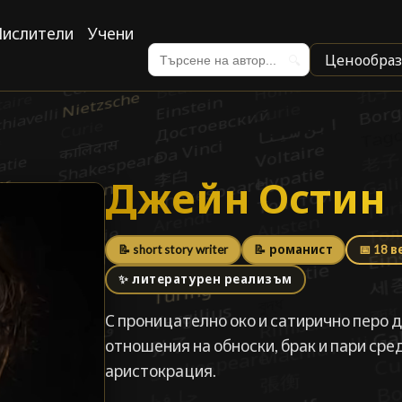
ислители
Учени
Ценообраз
🔍
Джейн Остин
Джейн Остин
📝 short story writer
📝 романист
📅 18 в
✨ литературен реализъм
С проницателно око и сатирично перо 
отношения на обноски, брак и пари ср
аристокрация.